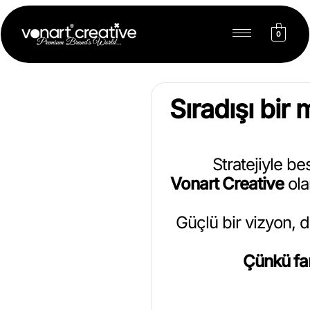
0
Sıradışı bi
Stratejiyle b
Vonart Creative
ola
Güçlü bir vizyon, do
Çünkü far