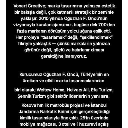
Vonart Creative; marka tasarımına yalnızca estetik
bir bakışla değil, çok katmanlı stratejik bir zeminle
yaklaşır. 2010 yılında Oğuzhan F. Öncü’nün
vizyonuyla kurulan ajansımız, bugüne dek 700’den
fazla markanın dönüşüm yolculuğuna eşlik etti.
Her projeye “tasarlamak” değil, “şekillendirmek”
fikriyle yaklaştık — çünkü markaların yalnızca
görünür değil, güçlü ve hatırlanır olması
gerektiğine inanıyoruz.
Kurucumuz Oğuzhan F. Öncü, Türkiye’nin en
üretken ve etkili marka tasarımcılarından
biri olarak; Weltew Home, Helvacı Ali, Efa Turizm,
Şennik Turizm gibi sektör liderlerinin yanı sıra,
Kosova’nın ilk metrobüs projesi ve İstanbul
Jandarma Narkotik Birimi için gerçekleştirdiği
kimlik
tasarımlarıyla öne çıktı. 25’in üzerinde
mobilya mağazası, 3 otel ve 1 huzurevi açılış