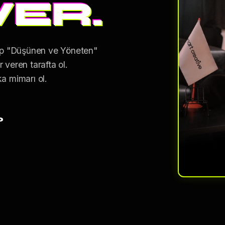
VER.
kıp "Düşünen ve Yöneten"
 veren tarafta ol.
a mimarı ol.
0