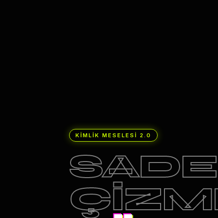
KİMLİK MESELESİ 2.0
SAD
ÇİZM