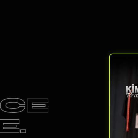
ECE
E.