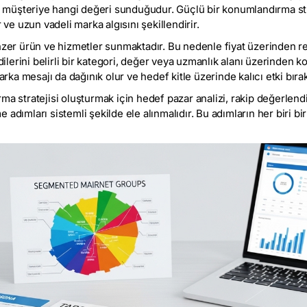
 ve müşteriye hangi değeri sunduğudur. Güçlü bir konumlandırma str
r ve uzun vadeli marka algısını şekillendirir.
r ürün ve hizmetler sunmaktadır. Bu nedenle fiyat üzerinden rek
ndilerini belirli bir kategori, değer veya uzmanlık alanı üzerinden 
ka mesajı da dağınık olur ve hedef kitle üzerinde kalıcı etki bır
ma stratejisi oluşturmak için hedef pazar analizi, rakip değerlend
adımları sistemli şekilde ele alınmalıdır. Bu adımların her biri bi