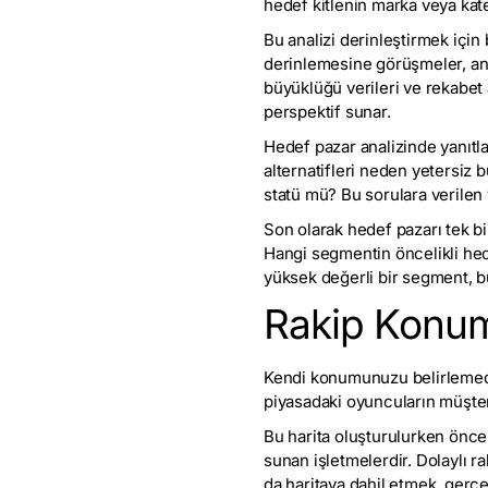
hedef kitlenin marka veya kateg
Bu analizi derinleştirmek için 
derinlemesine görüşmeler, anke
büyüklüğü verileri ve rekabet a
perspektif sunar.
Hedef pazar analizinde yanıtl
alternatifleri neden yetersiz b
statü mü? Bu sorulara verilen y
Son olarak hedef pazarı tek bi
Hangi segmentin öncelikli hed
yüksek değerli bir segment, bü
Rakip Konum
Kendi konumunuzu belirlemede
piyasadaki oyuncuların müşteri 
Bu harita oluşturulurken önce 
sunan işletmelerdir. Dolaylı ra
da haritaya dahil etmek, gerç