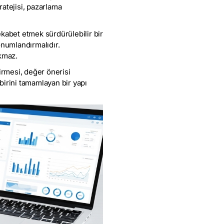
atejisi, pazarlama
abet etmek sürdürülebilir bir
konumlandırmalıdır.
akmaz.
irmesi, değer önerisi
rbirini tamamlayan bir yapı