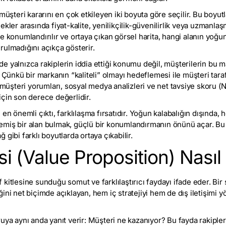
 müşteri kararını en çok etkileyen iki boyuta göre seçilir. Bu boyu
kler arasında fiyat-kalite, yenilikçilik-güvenilirlik veya uzmanlaşma-
de konumlandırılır ve ortaya çıkan görsel harita, hangi alanın yoğ
rulmadığını açıkça gösterir.
 yalnızca rakiplerin iddia ettiği konumu değil, müşterilerin bu m
 Çünkü bir markanın “kaliteli” olmayı hedeflemesi ile müşteri taraf
teri yorumları, sosyal medya analizleri ve net tavsiye skoru (NPS)
için son derece değerlidir.
en önemli çıktı, farklılaşma fırsatıdır. Yoğun kalabalığın dışında, h
miş bir alan bulmak, güçlü bir konumlandırmanın önünü açar. Bu bo
gibi farklı boyutlarda ortaya çıkabilir.
i (Value Proposition) Nasıl 
kitlesine sunduğu somut ve farklılaştırıcı faydayı ifade eder. Bir
ini net biçimde açıklayan, hem iç stratejiyi hem de dış iletişimi y
uya aynı anda yanıt verir: Müşteri ne kazanıyor? Bu fayda rakiple