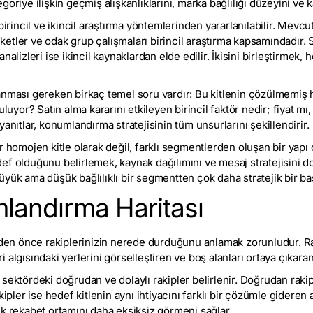
oriye ilişkin geçmiş alışkanlıklarını, marka bağlılığı düzeyini ve k
birincil ve ikincil araştırma yöntemlerinden yararlanılabilir. Mevcu
tler ve odak grup çalışmaları birincil araştırma kapsamındadır. S
nalizleri ise ikincil kaynaklardan elde edilir. İkisini birleştirmek,
anması gereken birkaç temel soru vardır: Bu kitlenin çözülmemiş
uluyor? Satın alma kararını etkileyen birincil faktör nedir; fiyat mı
anıtlar, konumlandırma stratejisinin tüm unsurlarını şekillendirir.
r homojen kitle olarak değil, farklı segmentlerden oluşan bir yapı 
ef olduğunu belirlemek, kaynak dağılımını ve mesaj stratejisini 
yük ama düşük bağlılıklı bir segmentten çok daha stratejik bir baş
landırma Haritası
n önce rakiplerinizin nerede durduğunu anlamak zorunludur. Ra
algısındaki yerlerini görselleştiren ve boş alanları ortaya çıkaran 
sektördeki doğrudan ve dolaylı rakipler belirlenir. Doğrudan raki
kipler ise hedef kitlenin aynı ihtiyacını farklı bir çözümle gideren a
ek rekabet ortamını daha eksiksiz görmeni sağlar.