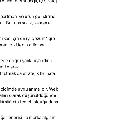
reklam metni değil, iç strateji
epartmanı ve ürün geliştirme
ur. Bu tutarsızlık, zamanla
erkes için en iyi çözüm” gibi
n, o kitlenin dilini ve
lede doğru yankı uyandırıp
nli olarak
tutmak da stratejik bir hata
ı biçimde uygulanmalıdır. Web
maları olarak düşünüldüğünde,
 kimliğinin temeli olduğu daha
ğer önerisi ile marka algısını