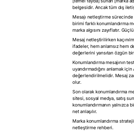
[temel fayda] sunan [marka adı]
belgesidir. Ancak tüm dış ileti
Mesajı netleştirme sürecinde ö
birimi farklı konumlandırma me
marka algısını zayıflatır. Güçl
Mesaj netleştirilirken kaçınıl
ifadeler, hem anlamsız hem de 
değerlerini yansıtan özgün bir
Konumlandırma mesajının test 
uyandırmadığını anlamak için A/
değerlendirilmelidir. Mesaj za
olur.
Son olarak konumlandırma mesa
sitesi, sosyal medya, satış s
konumlandırmanın yalnızca bir
net anlaşılır.
Marka konumlandırma stratejisi
netleştirme rehberi.