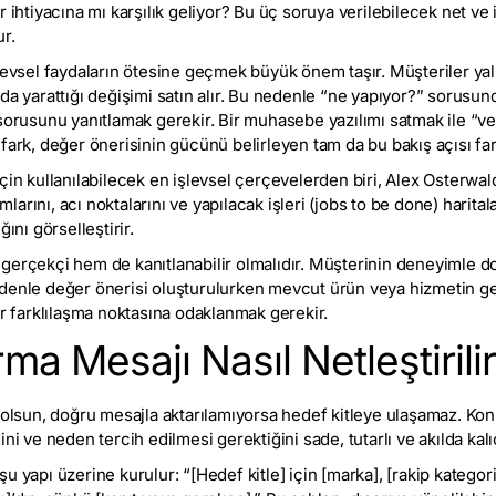
 ihtiyacına mı karşılık geliyor? Bu üç soruya verilebilecek net ve 
r.
levsel faydaların ötesine geçmek büyük önem taşır. Müşteriler yal
nda yarattığı değişimi satın alır. Bu nedenle “ne yapıyor?” sorusu
 sorusunu yanıtlamak gerekir. Bir muhasebe yazılımı satmak ile “v
fark, değer önerisinin gücünü belirleyen tam da bu bakış açısı fark
çin kullanılabilecek en işlevsel çerçevelerden biri, Alex Osterwald
arını, acı noktalarını ve yapılacak işleri (jobs to be done) harita
ını görselleştirir.
gerçekçi hem de kanıtlanabilir olmalıdır. Müşterinin deneyimle d
denle değer önerisi oluşturulurken mevcut ürün veya hizmetin ger
ir farklılaşma noktasına odaklanmak gerekir.
a Mesajı Nasıl Netleştirili
a olsun, doğru mesajla aktarılamıyorsa hedef kitleye ulaşamaz. K
ni ve neden tercih edilmesi gerektiğini sade, tutarlı ve akılda kalı
 yapı üzerine kurulur: “[Hedef kitle] için [marka], [rakip kategoris