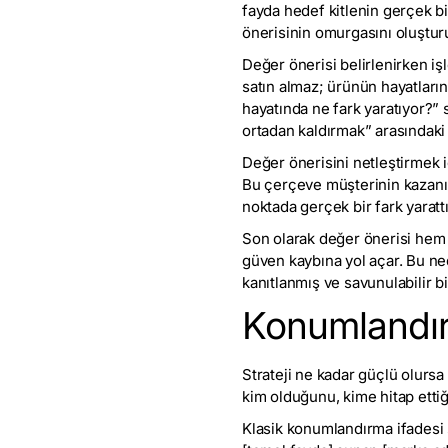
fayda hedef kitlenin gerçek bir
önerisinin omurgasını oluşturu
Değer önerisi belirlenirken iş
satın almaz; ürünün hayatları
hayatında ne fark yaratıyor?”
ortadan kaldırmak” arasındaki 
Değer önerisini netleştirmek i
Bu çerçeve müşterinin kazanıml
noktada gerçek bir fark yarattığ
Son olarak değer önerisi hem 
güven kaybına yol açar. Bu ne
kanıtlanmış ve savunulabilir b
Konumlandırm
Strateji ne kadar güçlü olurs
kim olduğunu, kime hitap ettiği
Klasik konumlandırma ifadesi şu