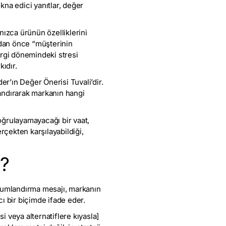
ikna edici yanıtlar, değer
nızca ürünün özelliklerini
ndan önce “müşterinin
ergi dönemindeki stresi
ıdır.
er’ın Değer Önerisi Tuvali’dir.
landırarak markanın hangi
oğrulayamayacağı bir vaat,
çekten karşılayabildiği,
r?
onumlandırma mesajı, markanın
cı bir biçimde ifade eder.
i veya alternatiflere kıyasla]