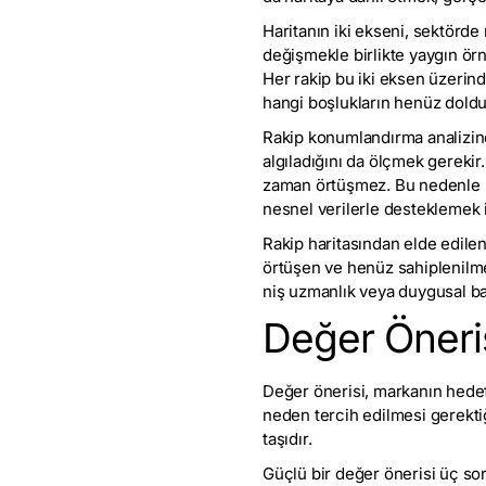
Haritanın iki ekseni, sektörde
değişmekle birlikte yaygın örne
Her rakip bu iki eksen üzerin
hangi boşlukların henüz doldu
Rakip konumlandırma analizinde
algıladığını da ölçmek gerekir.
zaman örtüşmez. Bu nedenle müş
nesnel verilerle desteklemek 
Rakip haritasından elde edilen 
örtüşen ve henüz sahiplenilme
niş uzmanlık veya duygusal bağ 
Değer Öneris
Değer önerisi, markanın hedef 
neden tercih edilmesi gerektiğ
taşıdır.
Güçlü bir değer önerisi üç sor