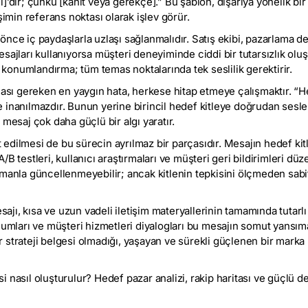
’dır; çünkü [kanıt veya gerekçe].” Bu şablon, dışarıya yönelik bir 
şimin referans noktası olarak işlev görür.
nce iç paydaşlarla uzlaşı sağlanmalıdır. Satış ekibi, pazarlama d
sajları kullanıyorsa müşteri deneyiminde ciddi bir tutarsızlık oluş
ü konumlandırma; tüm temas noktalarında tek seslilik gerektirir.
ması gereken en yaygın hata, herkese hitap etmeye çalışmaktır. “H
inanılmazdır. Bunun yerine birincil hedef kitleye doğrudan seslene
 mesaj çok daha güçlü bir algı yaratır.
edilmesi de bu sürecin ayrılmaz bir parçasıdır. Mesajın hedef kit
B testleri, kullanıcı araştırmaları ve müşteri geri bildirimleri düze
manla güncellenmeyebilir; ancak kitlenin tepkisini ölçmeden sabit 
jı, kısa ve uzun vadeli iletişim materyallerinin tamamında tutarl
unumları ve müşteri hizmetleri diyalogları bu mesajın somut yansı
 strateji belgesi olmadığı, yaşayan ve sürekli güçlenen bir marka
 nasıl oluşturulur? Hedef pazar analizi, rakip haritası ve güçlü de