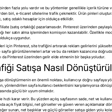
irden fazla yolu vardır ve bu yöntemler genellikle içerik türüne 
den biri, e-ticaret sitelerine trafik çekmektir. Ürün pinleri oluştu
satış odaklı hesaplar için oldukça etkilidir.
liate (satış ortaklığı) pazarlamasıdır. Pinterest üzerinden paylaşıla
aptığı her satın alma işleminden komisyon kazanılabilir. Özellikle 
 oldukça uygundur.
leri için Pinterest, site trafiğini artırarak reklam gelirlerini yüksel
e sayfa görüntülenmeleri artar ve bu da reklam kazancına doğrudan
ı da Pinterest üzerinden gelir elde etmenin bir başka yoludur.
afiği Satışa Nasıl Dönüştürü
tışa dönüştürmenin en önemli noktası, kullanıcıyı doğru sayfaya yö
un, yönlendirilen sayfa kullanıcı beklentisini karşılamıyorsa dönü
rasında güçlü bir uyum olmalıdır.
kle hızlı karar verir. Bu yüzden açılış sayfasının sade, net ve kulla
nda açık fiyat bilgisi, net görseller ve güven veren açıklamalar dön
ğer sunan, net başlıklar ve güçlü görseller satışa giden yolu kolayl