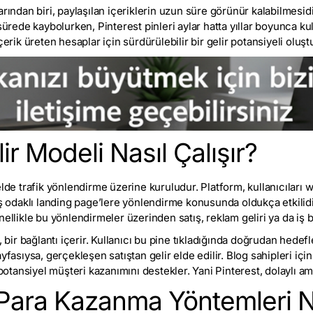
arından biri, paylaşılan içeriklerin uzun süre görünür kalabilmesi
sürede kaybolurken, Pinterest pinleri aylar hatta yıllar boyunca kulla
çerik üreten hesaplar için sürdürülebilir bir gelir potansiyeli oluşt
ir Modeli Nasıl Çalışır?
lde trafik yönlendirme üzerine kuruludur. Platform, kullanıcıları w
ış odaklı landing page’lere yönlendirme konusunda oldukça etkilidir
ellikle bu yönlendirmeler üzerinden satış, reklam geliri ya da iş bi
, bir bağlantı içerir. Kullanıcı bu pine tıkladığında doğrudan hedef
fasıysa, gerçekleşen satıştan gelir elde edilir. Blog sahipleri için 
 potansiyel müşteri kazanımını destekler. Yani Pinterest, dolaylı am
 Para Kazanma Yöntemleri N