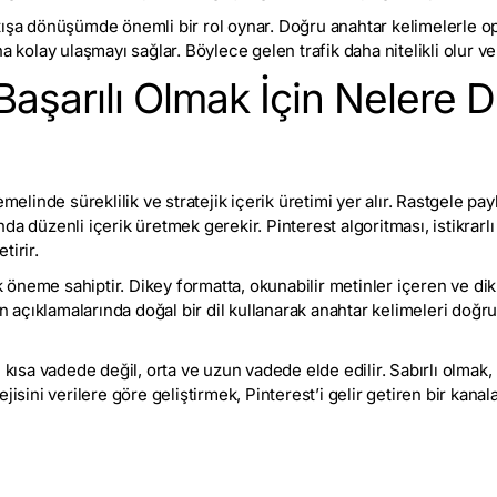
tışa dönüşümde önemli bir rol oynar. Doğru anahtar kelimelerle op
a kolay ulaşmayı sağlar. Böylece gelen trafik daha nitelikli olur ve 
 Başarılı Olmak İçin Nelere D
emelinde süreklilik ve stratejik içerik üretimi yer alır. Rastgele pa
da düzenli içerik üretmek gerekir. Pinterest algoritması, istikrarl
tirir.
ik öneme sahiptir. Dikey formatta, okunabilir metinler içeren ve dik
in açıklamalarında doğal bir dil kullanarak anahtar kelimeleri doğr
ı kısa vadede değil, orta ve uzun vadede elde edilir. Sabırlı olmak,
ejisini verilere göre geliştirmek, Pinterest’i gelir getiren bir ka