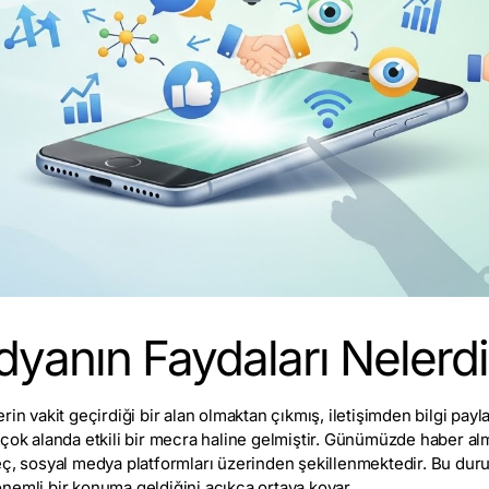
yanın Faydaları Nelerdi
rin vakit geçirdiği bir alan olmaktan çıkmış, iletişimden bilgi pa
çok alanda etkili bir mecra haline gelmiştir. Günümüzde haber alma
eç, sosyal medya platformları üzerinden şekillenmektedir. Bu du
nemli bir konuma geldiğini açıkça ortaya koyar.