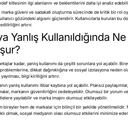
ef kitlesinin ilgi alanlarını ve beklentilerini daha iyi analiz edebili
marka güveni ve sadakati oluşturma sürecinde de kritik bir rol oy
llanıcı gözündeki algısını güçlendirir. Kullanıcılarla kurulan bu
dilirliğini artırır.
 Yanlış Kullanıldığında Ne 
uşur?
jlar kadar, yanlış kullanımı da çeşitli sorunlara yol açabilir. Bire
problemlerine, dikkat dağınıklığına ve sosyal izolasyona neden olab
yılması, bilgi kirliliğini artırır.
n yanlış kullanımı itibar kaybına yol açabilir. Plansız paylaşımlar, t
malar, markanın güvenilirliğini zedeleyebilir. Olumsuz bir yorum ve
lelere yayılabilir ve marka imajını olumsuz etkileyebilir.
reyler hem de markalar için bilinçli bir şekilde yönetilmelidir. Net 
rlıklı olmak, sosyal medyanın olası olumsuz etkilerini minimize ed