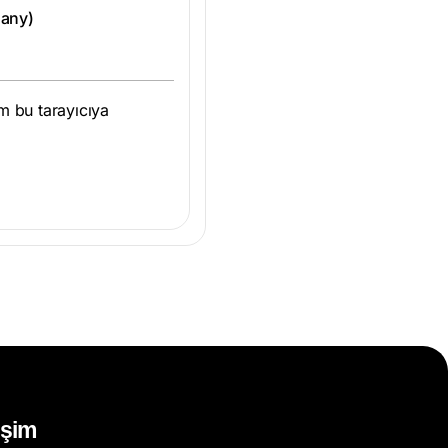
 any)
m bu tarayıcıya
tişim