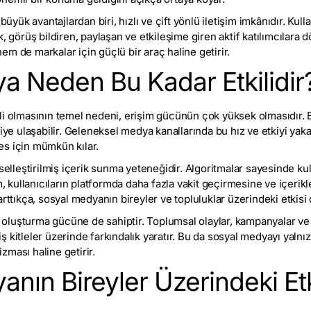
k avantajlardan biri, hızlı ve çift yönlü iletişim imkânıdır. Kulla
, görüş bildiren, paylaşan ve etkileşime giren aktif katılımcılara d
m de markalar için güçlü bir araç haline getirir.
a Neden Bu Kadar Etkilidir
i olmasının temel nedeni, erişim gücünün çok yüksek olmasıdır. Bi
şiye ulaşabilir. Geleneksel medya kanallarında bu hız ve etkiyi ya
es için mümkün kılar.
selleştirilmiş içerik sunma yeteneğidir. Algoritmalar sayesinde kull
um, kullanıcıların platformda daha fazla vakit geçirmesine ve içerik
arttıkça, sosyal medyanın bireyler ve topluluklar üzerindeki etkisi
luşturma gücüne de sahiptir. Toplumsal olaylar, kampanyalar ve 
niş kitleler üzerinde farkındalık yaratır. Bu da sosyal medyayı yalnızc
ması haline getirir.
nın Bireyler Üzerindeki Etk