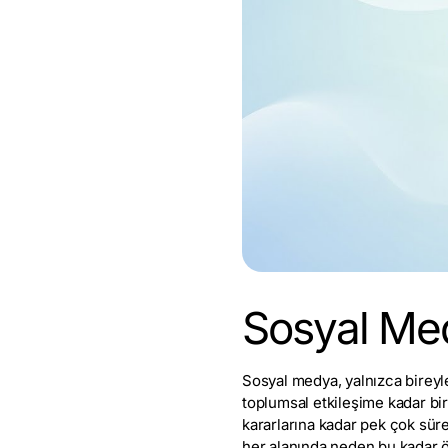
Sosyal Med
Sosyal medya, yalnızca bireyle
toplumsal etkileşime kadar bir
kararlarına kadar pek çok sür
her alanında neden bu kadar ö