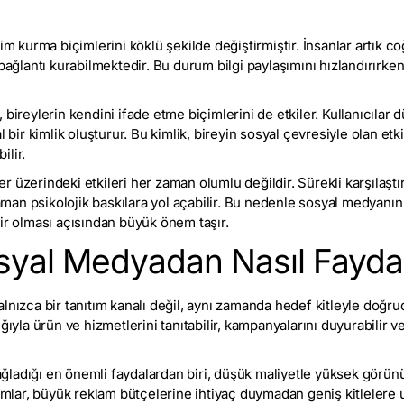
im kurma biçimlerini köklü şekilde değiştirmiştir. İnsanlar artık coğr
bağlantı kurabilmektedir. Bu durum bilgi paylaşımını hızlandırırken, 
bireylerin kendini ifade etme biçimlerini de etkiler. Kullanıcılar dü
l bir kimlik oluşturur. Bu kimlik, bireyin sosyal çevresiyle olan etki
ilir.
 üzerindeki etkileri her zaman olumlu değildir. Sürekli karşılaştır
zaman psikolojik baskılara yol açabilir. Bu nedenle sosyal medyanın 
ir olması açısından büyük önem taşır.
syal Medyadan Nasıl Fayda
lnızca bir tanıtım kanalı değil, aynı zamanda hedef kitleyle doğruda
ğıyla ürün ve hizmetlerini tanıtabilir, kampanyalarını duyurabilir ve 
ladığı en önemli faydalardan biri, düşük maliyetle yüksek görünü
şımlar, büyük reklam bütçelerine ihtiyaç duymadan geniş kitlelere ul